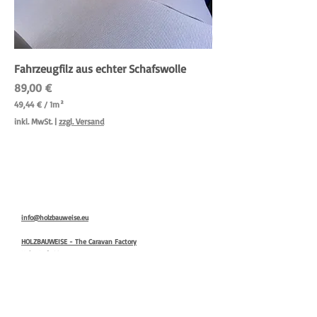
Fahrzeugfilz aus echter Schafswolle
Preis
89,00 €
49,44 €
/
1m²
4
inkl. MwSt.
|
zzgl. Versand
9
,
4
4
€
p
r
o
info@holzbauweise.eu
1
Q
HOLZBAUWEISE - The Caravan Factory
u
Hohe Luft 23
a
21698 Bargstedt
d
r
a
t
Holzwohnwagen mieten Lüttschehoff