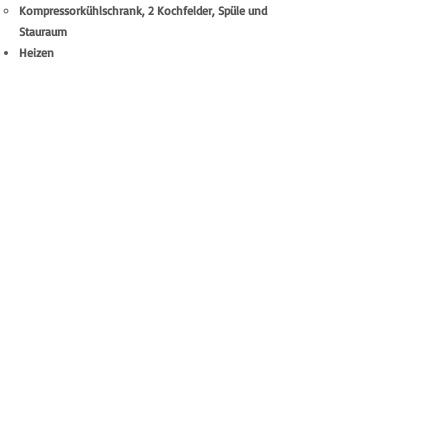
Kompressorkühlschrank, 2 Kochfelder, Spüle und
Stauraum
Heizen​​​
Autarkes elektrisches Bordnetz mit Wärmepumpe
(Klimaanlage/Heizung) + Fußbodenheizung
​Dieselstandheizung / ggf. Holzofen
Waschen​
Flexbad
m
it Schiebetür
Toilette und Waschbecken auf Auszügen
Außendusche
Aktivitäten​
Fahrradgarage mit Platz für 2 große Enduro MTB
Stauraum im und außen am Fahrzeug
Sichere dir einen Produktionsplatz für 2025
per Vorbestellung und erhalte einen Nachlass
von 5.000€ auf den späteren Verkaufspreis